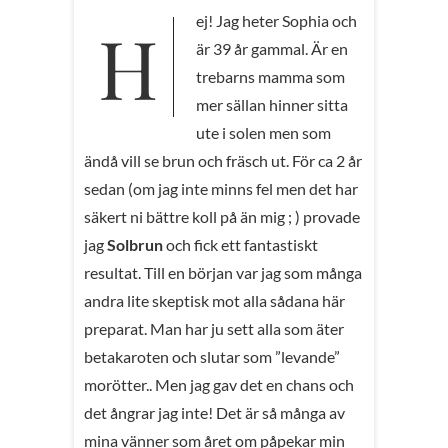
Hej! Jag heter Sophia och
är 39 år gammal. Är en
trebarns mamma som
mer sällan hinner sitta
ute i solen men som
ändå vill se brun och fräsch ut. För ca 2 år
sedan (om jag inte minns fel men det har
säkert ni bättre koll på än mig ; ) provade
jag
Solbrun
och fick ett fantastiskt
resultat. Till en början var jag som många
andra lite skeptisk mot alla sådana här
preparat. Man har ju sett alla som äter
betakaroten och slutar som ”levande”
morötter.. Men jag gav det en chans och
det ångrar jag inte! Det är så många av
mina vänner som året om påpekar min